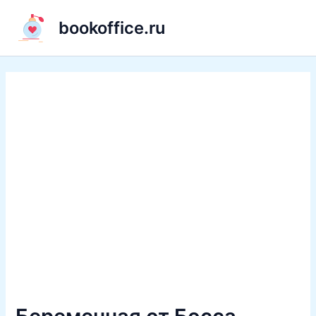
Перейти
bookoffice.ru
к
содержимому