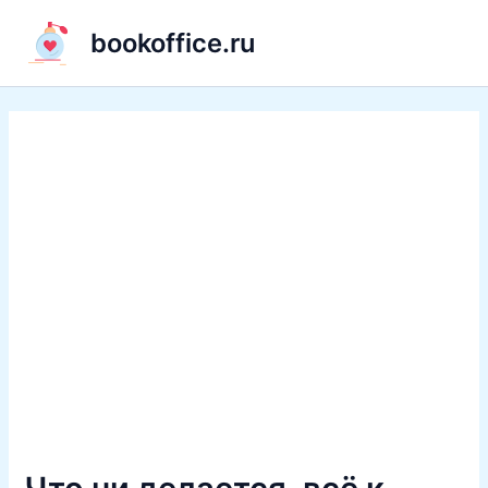
Перейти
bookoffice.ru
к
содержимому