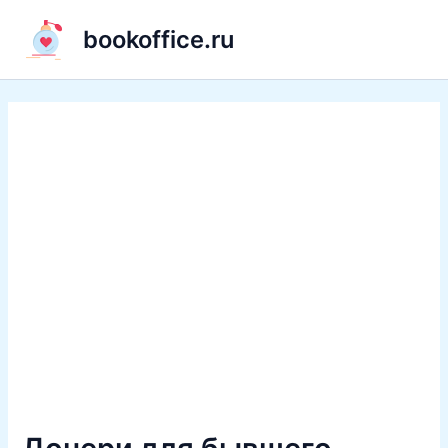
Перейти
bookoffice.ru
к
содержимому