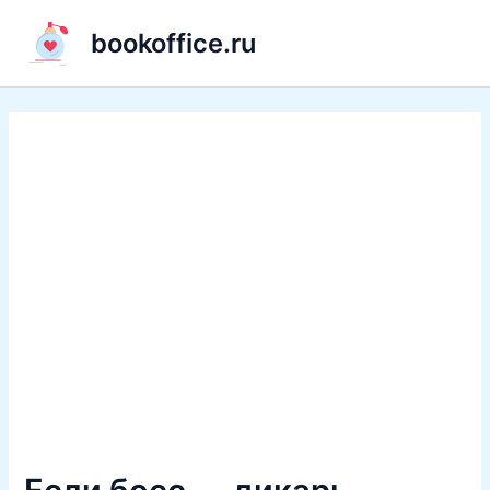
Перейти
bookoffice.ru
к
содержимому