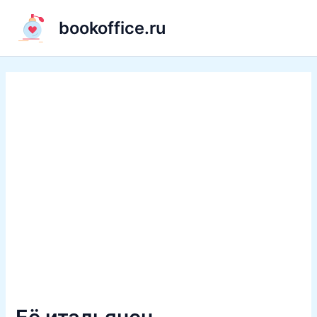
Перейти
bookoffice.ru
к
содержимому