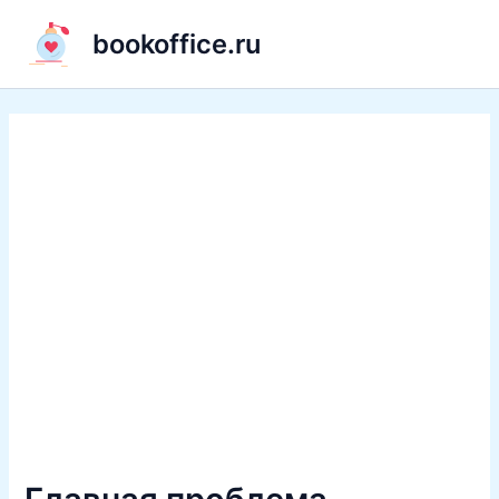
Перейти
bookoffice.ru
к
содержимому