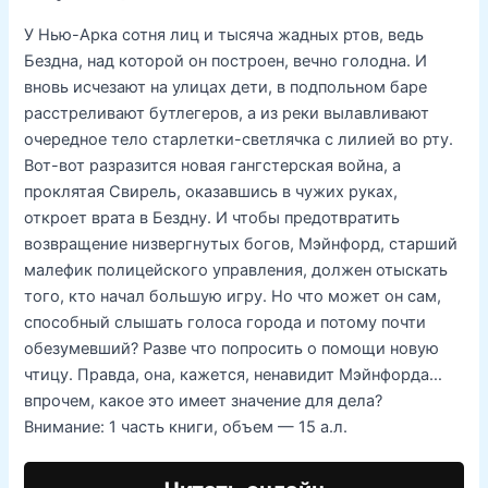
У Нью-Арка сотня лиц и тысяча жадных ртов, ведь
Бездна, над которой он построен, вечно голодна. И
вновь исчезают на улицах дети, в подпольном баре
расстреливают бутлегеров, а из реки вылавливают
очередное тело старлетки-светлячка с лилией во рту.
Вот-вот разразится новая гангстерская война, а
проклятая Свирель, оказавшись в чужих руках,
откроет врата в Бездну. И чтобы предотвратить
возвращение низвергнутых богов, Мэйнфорд, старший
малефик полицейского управления, должен отыскать
того, кто начал большую игру. Но что может он сам,
способный слышать голоса города и потому почти
обезумевший? Разве что попросить о помощи новую
чтицу. Правда, она, кажется, ненавидит Мэйнфорда…
впрочем, какое это имеет значение для дела?
Внимание: 1 часть книги, объем — 15 а.л.