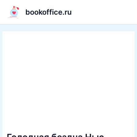
Перейти
bookoffice.ru
к
содержимому