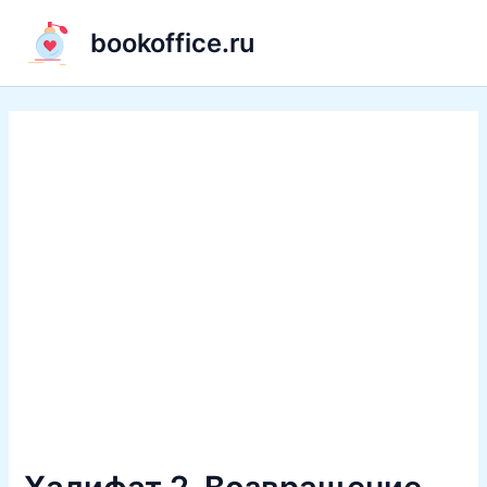
Перейти
bookoffice.ru
к
содержимому