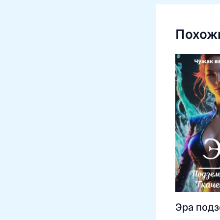
Похожи
Эра подз