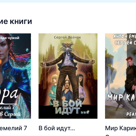
е книги
емелий 7
В бой идут…
Мир Карик