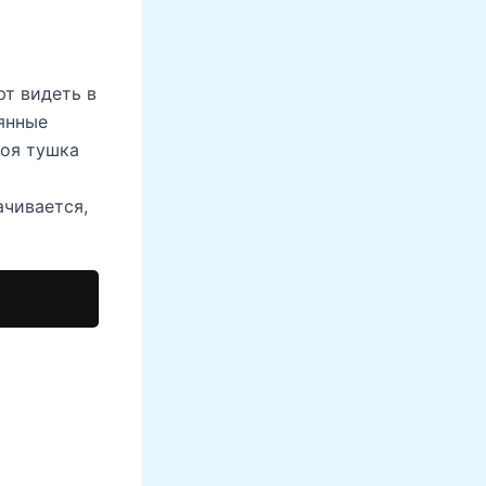
ют видеть в
янные
воя тушка
ачивается,