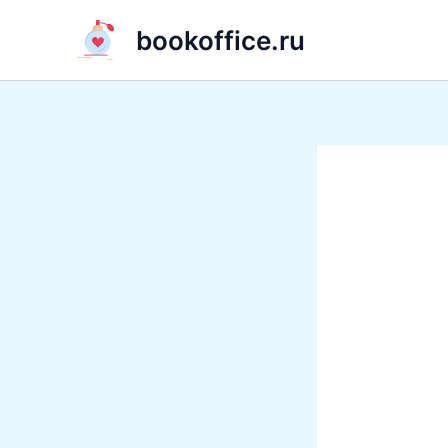
Перейти
bookoffice.ru
к
содержимому