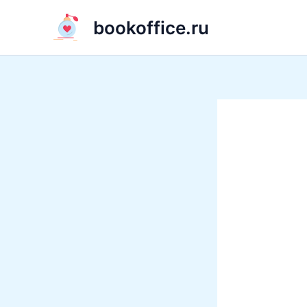
Перейти
bookoffice.ru
к
содержимому