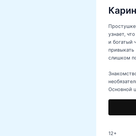
Карин
Простушке 
узнает, чт
и богатый 
привыкать 
слишком по
Знакомство
необязател
Основной 
12+