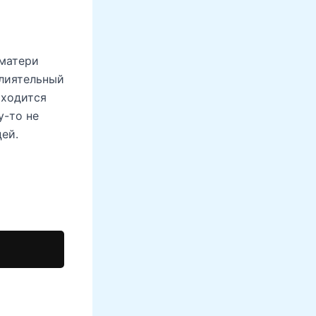
 матери
влиятельный
иходится
у-то не
ей.