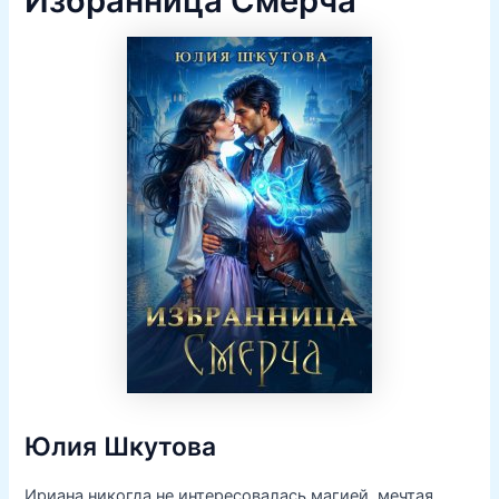
Избранница Смерча
Юлия Шкутова
Ириана никогда не интересовалась магией, мечтая