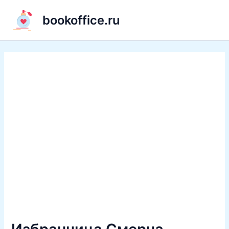
Перейти
bookoffice.ru
к
содержимому