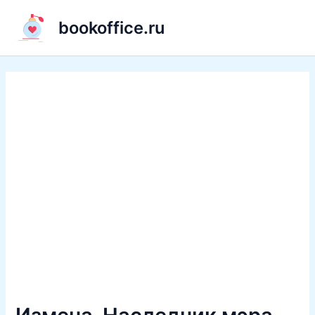
Перейти
bookoffice.ru
к
содержимому