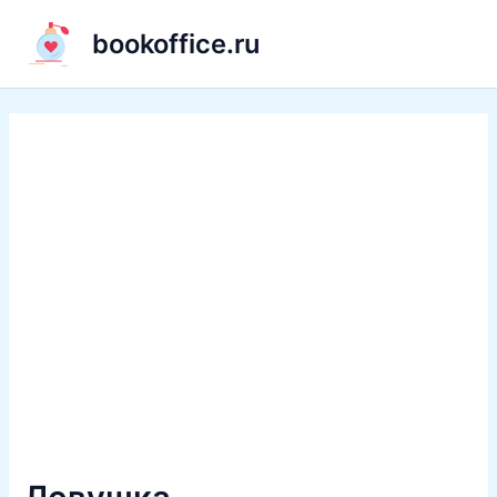
Перейти
bookoffice.ru
к
содержимому