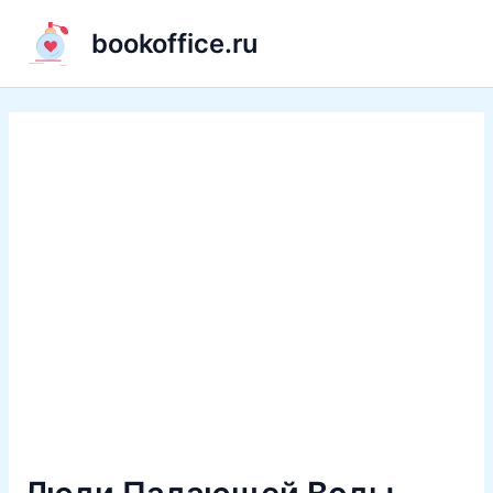
Перейти
bookoffice.ru
к
содержимому