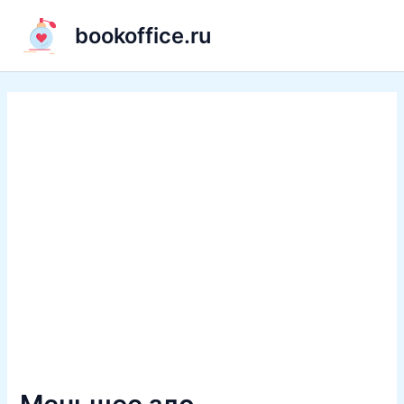
Перейти
bookoffice.ru
к
содержимому