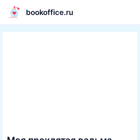
Перейти
bookoffice.ru
к
содержимому