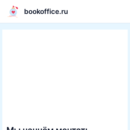
Перейти
bookoffice.ru
к
содержимому