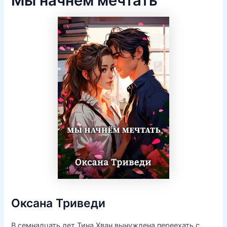
Мы начнём мечтать
Оксана Триведи
В семнадцать лет Тина Хван вынуждена переехать с