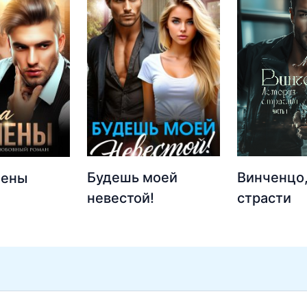
Будешь моей
Винченцо,
мены
невестой!
страсти