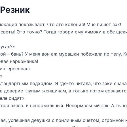
Резник
олокация показывает, что это колония! Мне пишет зэк!
светы! Это точно? Тогда говори ему «чмоки в обе щеки
пугал?»
кой – бань? У меня вон аж мурашки побежали по телу. К
вая наркоманка!
интересовал».
»
тандартным подходом. Я где-то читала, что зэки снача
в доверие глупым женщинам, а только потом сознаются
еле сидят».
твоя взяла. Я ненормальный. Ненормальный зэк. А ты к
ая, успешная девушка с приличным счетом, огромной 