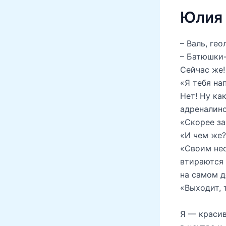
Юлия 
– Валь, ге
– Батюшки-
Сейчас же!
«Я тебя на
Нет! Ну ка
адреналино
«Скорее за
«И чем же?
«Своим нес
втираются 
на самом д
«Выходит, 
Я — красив