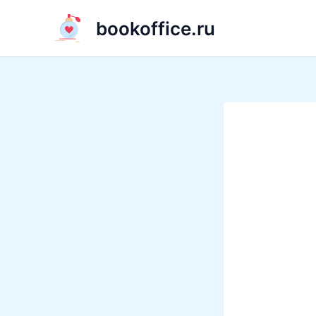
Перейти
bookoffice.ru
к
содержимому