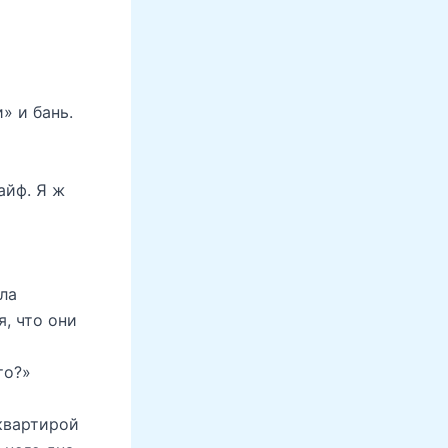
» и бань.
айф. Я ж
ла
, что они
то?»
квартирой