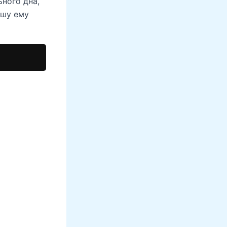
ного дна,
ишу ему