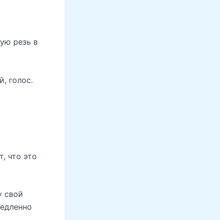
ую резь в
, голос.
, что это
у свой
медленно