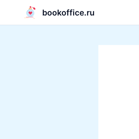
Перейти
bookoffice.ru
к
содержимому