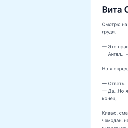
Вита 
Смотрю на
груди.
— Это прав
— Ангел… —
Но я опред
— Ответь.
— Да…Но я 
конец.
Киваю, сма
чемодан, н
выхожу из 