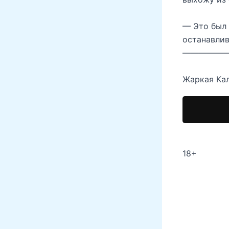
— Это был 
останавлив
—————
Жаркая Кал
18+