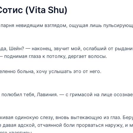
Сотис (Vita Shu)
 парня невидящим взглядом, ощущая лишь пульсирующ
да, Шейн? — наконец, звучит мой, ослабший от рыданий
 поднимая глаза к потолку, дергает волосы.
еленно больна, хочу услышать это от него.
полюбил тебя, Лавиния. — с гримасой на лице осознает
хивая одинокую слезу, вновь вытекающую из глаз. Бер
е давая адской, отчаянной боли прорваться наружу, и 
его квартиры.