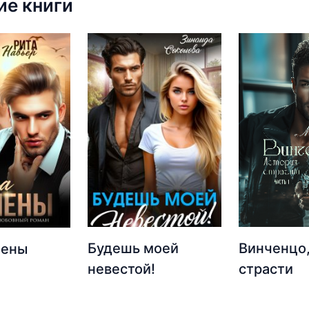
е книги
Будешь моей
Винченцо,
мены
невестой!
страсти