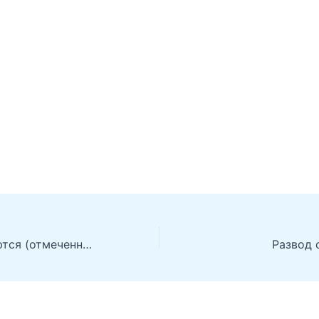
Когда боги смеются (отмеченные богами)
Развод 