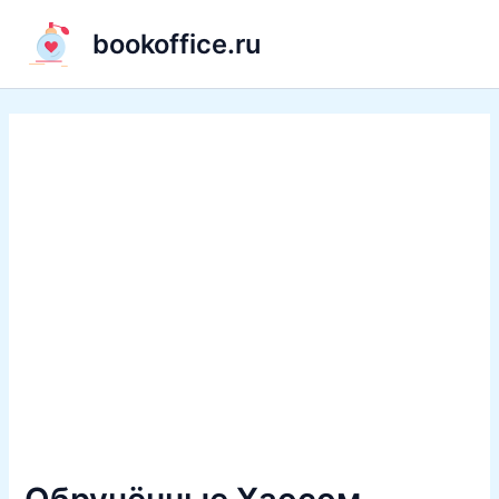
Перейти
bookoffice.ru
к
содержимому