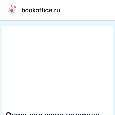
Перейти
bookoffice.ru
к
содержимому