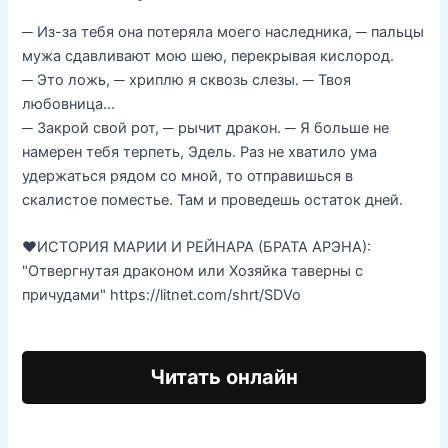
─ Из-за тебя она потеряла моего наследника, ─ пальцы
мужа сдавливают мою шею, перекрывая кислород.
─ Это ложь, ─ хриплю я сквозь слезы. ─ Твоя
любовница…
─ Закрой свой рот, ─ рычит дракон. ─ Я больше не
намерен тебя терпеть, Эдель. Раз не хватило ума
удержаться рядом со мной, то отправишься в
скалистое поместье. Там и проведешь остаток дней.
‍❤️‍ИСТОРИЯ МАРИИ И РЕЙНАРА (БРАТА АРЭНА):
"Отвергнутая драконом или Хозяйка таверны с
причудами" https://litnet.com/shrt/SDVo
Читать онлайн