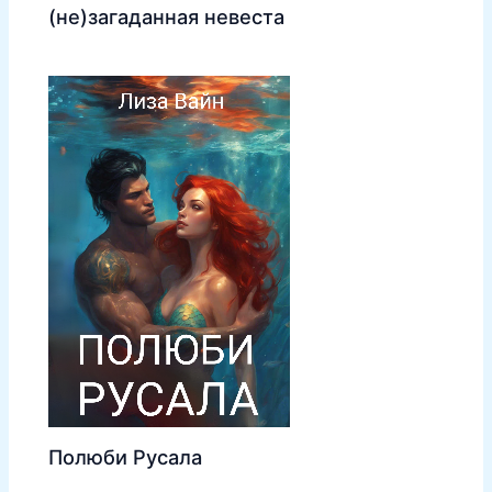
(не)загаданная невеста
Полюби Русала