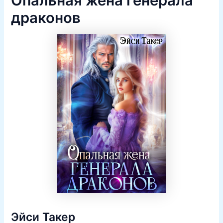
Опальная жена генерала
драконов
Эйси Такер