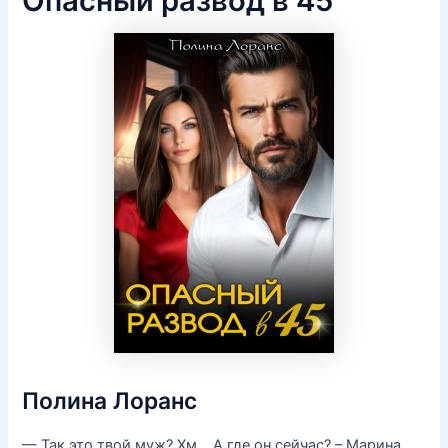
Опасный развод в 45
Полина Лоранс
— Так это твой муж? Хм… А где он сейчас? – Марина