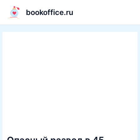
Перейти
bookoffice.ru
к
содержимому