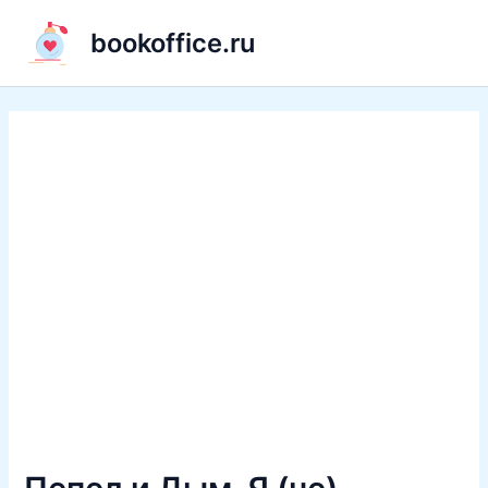
Перейти
bookoffice.ru
к
содержимому