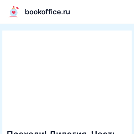
Перейти
bookoffice.ru
к
содержимому