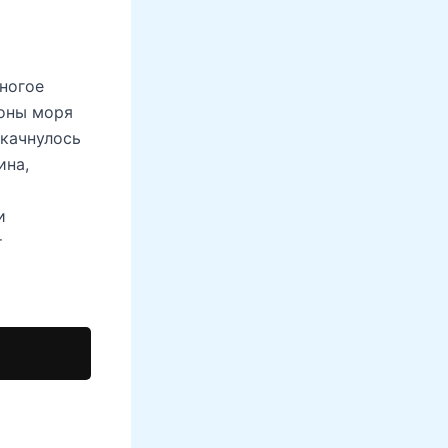
ногое
роны моря
окачнулось
ина,
и
т