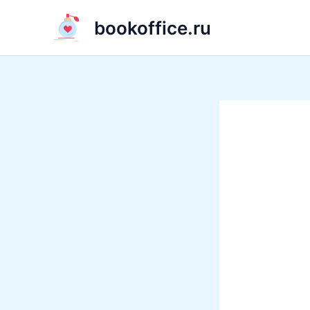
Перейти
bookoffice.ru
к
содержимому