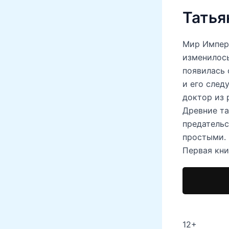
Татья
Мир Импери
изменилось
появилась 
и его след
доктор из 
Древние та
предательс
простыми.
Первая кни
12+