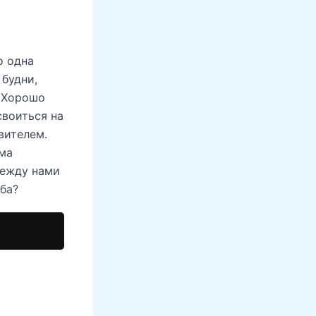
о одна
 будни,
. Хорошо
своиться на
вителем.
ьма
Между нами
ьба?