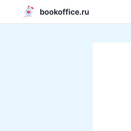
Перейти
bookoffice.ru
к
содержимому