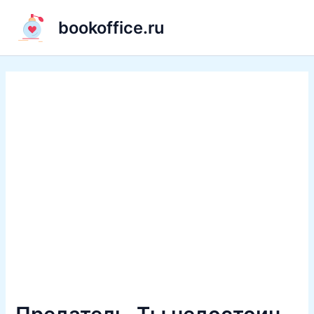
Перейти
bookoffice.ru
к
содержимому