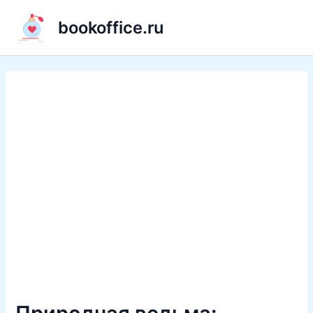
Перейти
bookoffice.ru
к
содержимому