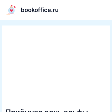
Перейти
bookoffice.ru
к
содержимому