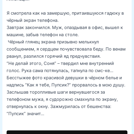
Я смотрела как на замершую, притаившуюся гадюку в
чёрный экран телефона.
Завтрак закончился. Муж, опаздывая в офис, вышел к
машине, забыв телефон на столе.
Чёрный глянец экрана призывно мелькнул
сообщением, я сердцем почувствовала беду. По венам
рванул, разлился горячий яд предчувствия.
“Не делай этого, Соня” – твердил мне внутренний
голос. Рука сама потянулась, тапнула по смс-ке…
Бесстыжее фото красивой девушки в чёрном белье и
надпись “Как я тебе, Пупсик?” прорвалось в мою душу.
Заслышав торопливые шаги вернувшегося за
телефоном мужа, я судорожно смахнула по экрану,
отвернулась к окну. Зажмурилась от бешенства:
“Пупсик” значит…