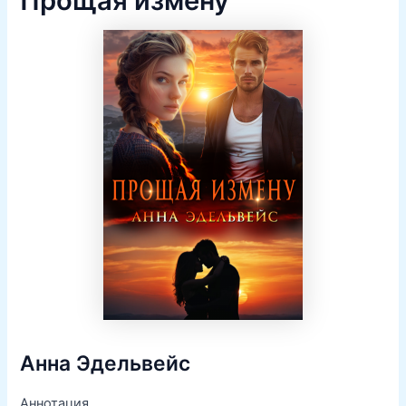
Прощая измену
Анна Эдельвейс
Аннотация