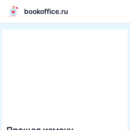
Перейти
bookoffice.ru
к
содержимому