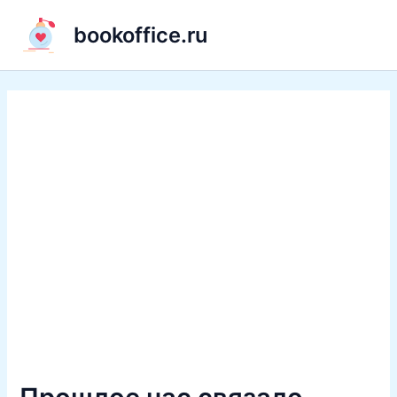
Перейти
bookoffice.ru
к
содержимому