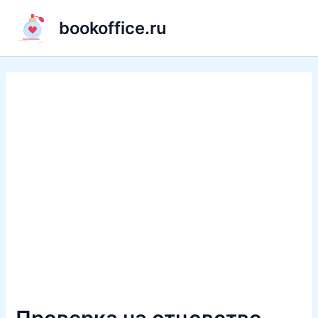
Перейти
bookoffice.ru
к
содержимому