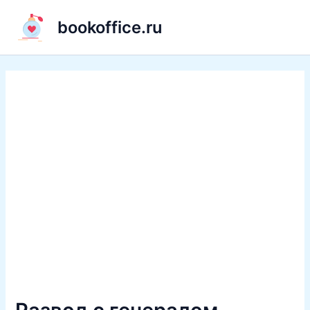
Перейти
bookoffice.ru
к
содержимому