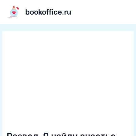
Перейти
bookoffice.ru
к
содержимому