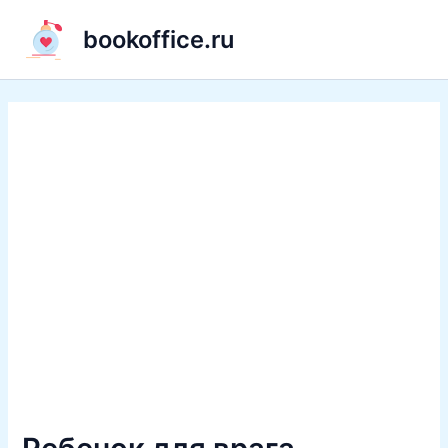
Перейти
bookoffice.ru
к
содержимому