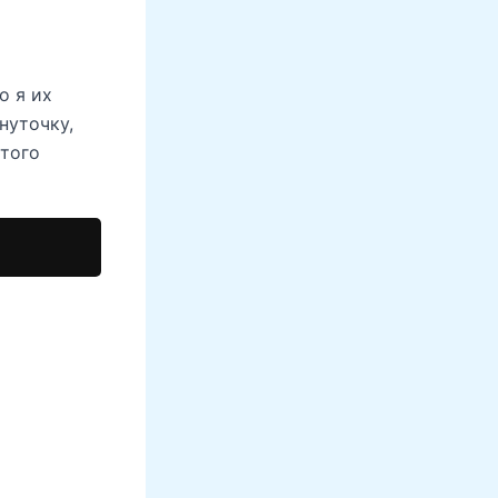
о я их
нуточку,
этого