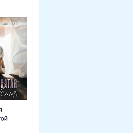
я
той