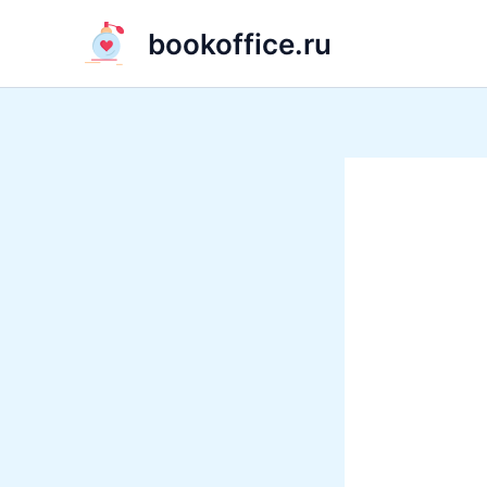
Перейти
bookoffice.ru
к
содержимому