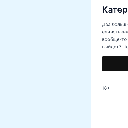
Кате
Два больши
единственн
вообще-то 
выйдет? П
18+