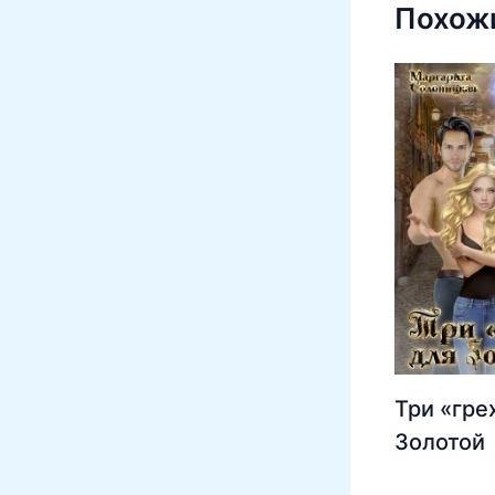
Похожи
Три «гре
Золотой