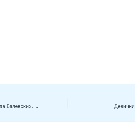
Смертник из рода Валевских. Книга 4
Девични