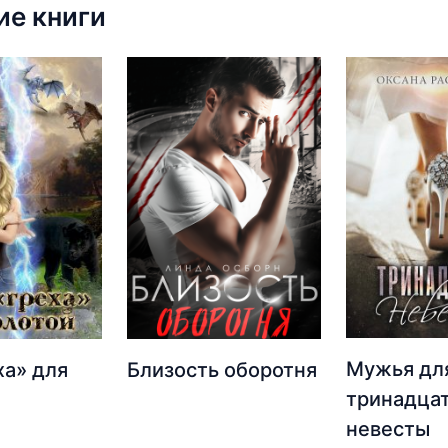
е книги
Мужья дл
ха» для
Близость оборотня
тринадца
невесты