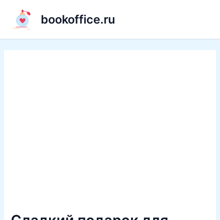
Перейти
bookoffice.ru
к
содержимому