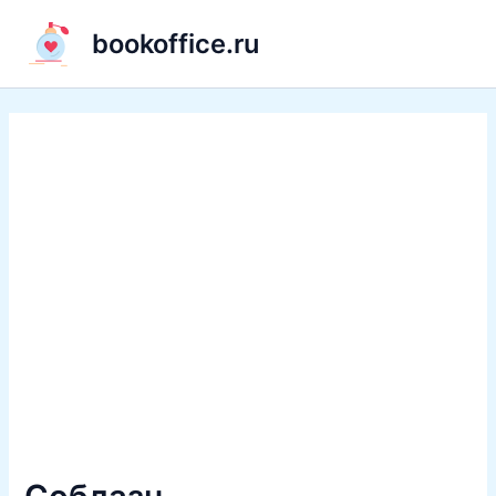
Перейти
bookoffice.ru
к
содержимому