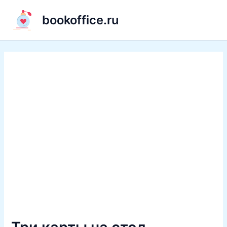
Перейти
bookoffice.ru
к
содержимому