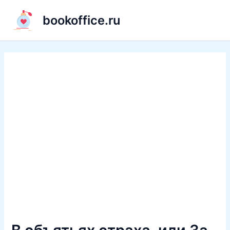
Перейти
bookoffice.ru
к
содержимому