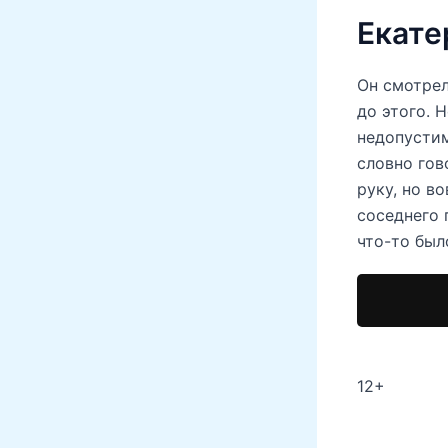
Екате
Он смотрел
до этого. 
недопустим
словно гов
руку, но в
соседнего 
что-то был
12+