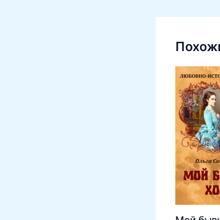
Похожи
Мой быв