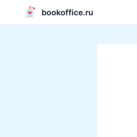
Перейти
bookoffice.ru
к
содержимому