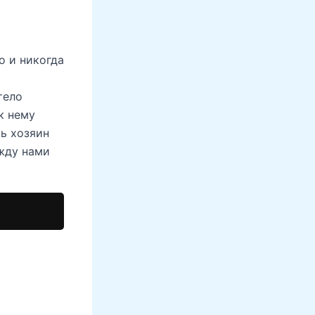
о и никогда
тело
к нему
ь хозяин
ежду нами