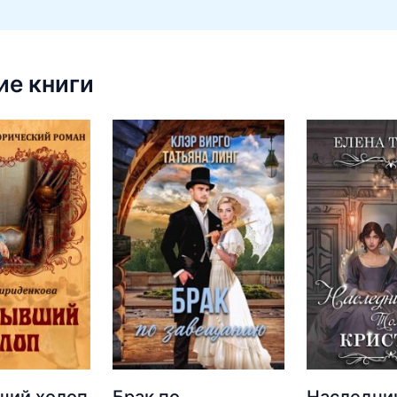
е книги
ший холоп
Брак по
Наследник