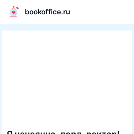
Перейти
bookoffice.ru
к
содержимому