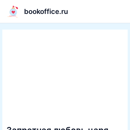
Перейти
bookoffice.ru
к
содержимому