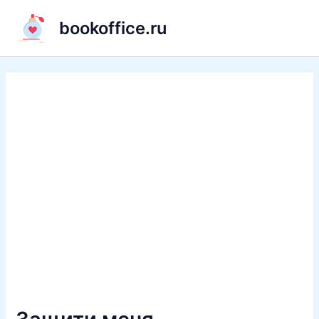
Перейти
bookoffice.ru
к
содержимому