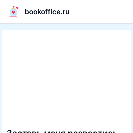
Перейти
bookoffice.ru
к
содержимому