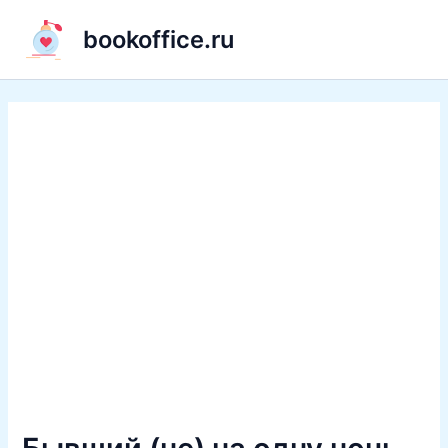
Перейти
bookoffice.ru
к
содержимому