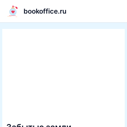
Перейти
bookoffice.ru
к
содержимому