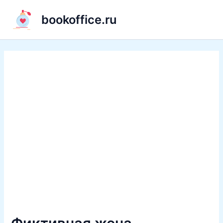
Перейти
bookoffice.ru
к
содержимому