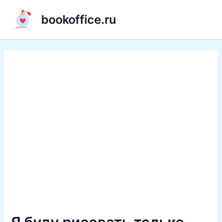
Перейти
bookoffice.ru
к
содержимому