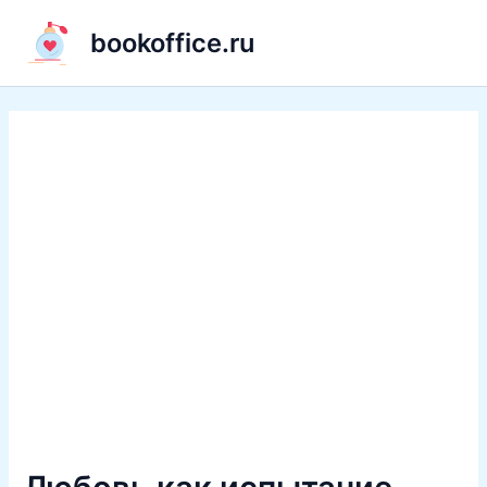
Перейти
bookoffice.ru
к
содержимому